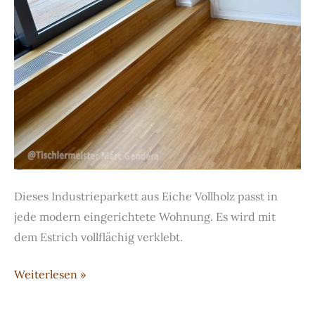
Dieses Industrieparkett aus Eiche Vollholz passt in
jede modern eingerichtete Wohnung. Es wird mit
dem Estrich vollflächig verklebt.
Eichen-
Weiterlesen »
Parkett