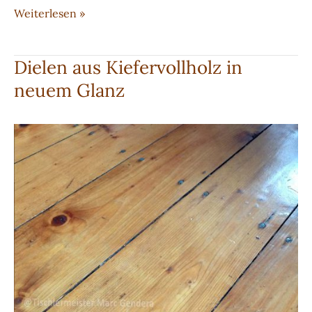
Dielung
Weiterlesen »
aus
vielfarbiger
Dielen aus Kiefervollholz in
Kiefer
neuem Glanz