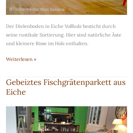
Der Dielenboden in Eiche Vollholz besticht durch
seine rustikale Sortierung. Hier sind natürliche Äste
und kleinere Risse im Holz enthalten.
Dielenboden
Weiterlesen »
aus
massiver
Gebeiztes Fischgrätenparkett aus
Eiche
Eiche