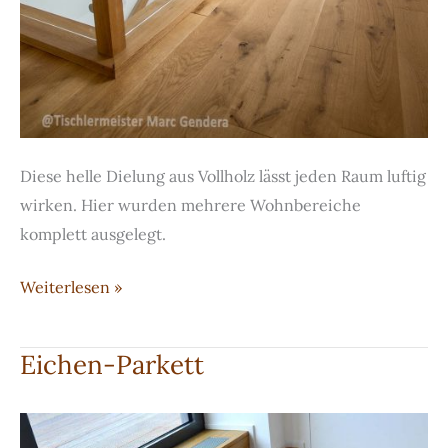
Diese helle Dielung aus Vollholz lässt jeden Raum luftig
wirken. Hier wurden mehrere Wohnbereiche
komplett ausgelegt.
Massivholzboden
Weiterlesen »
aus
Eiche
Eichen-Parkett