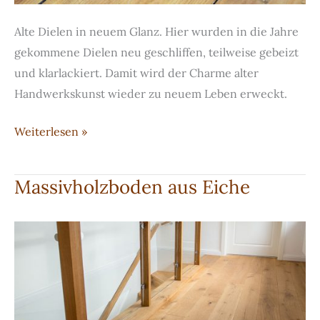
Alte Dielen in neuem Glanz. Hier wurden in die Jahre
gekommene Dielen neu geschliffen, teilweise gebeizt
und klarlackiert. Damit wird der Charme alter
Handwerkskunst wieder zu neuem Leben erweckt.
Dielen
Weiterlesen »
aus
Kiefervollholz
Massivholzboden aus Eiche
in
neuem
Glanz