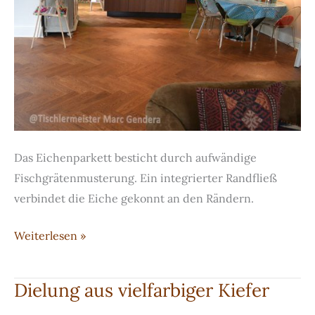
Das Eichenparkett besticht durch aufwändige
Fischgrätenmusterung. Ein integrierter Randfließ
verbindet die Eiche gekonnt an den Rändern.
Gebeiztes
Weiterlesen »
Fischgrätenparkett
aus
Dielung aus vielfarbiger Kiefer
Eiche