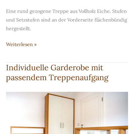
Eine rund gezogene Treppe aus Vollholz Eiche. Stufen
und Setzstufen sind an der Vorderseite flächenbündig
hergestellt.
Schöne,
Weiterlesen »
rundgezogene
Treppe
Individuelle Garderobe mit
aus
passendem Treppenaufgang
massiver
gebürsteter
Eiche