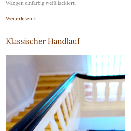
Wangen einfarbig weiß lackiert.
Schöne,
Weiterlesen »
offene
Treppe
Klassischer Handlauf
aus
massivem
Eschenholz