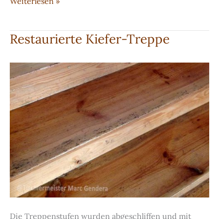
Geschwungener
Weiterlesen »
Handlauf
Restaurierte Kiefer-Treppe
Die Treppenstufen wurden abgeschliffen und mit