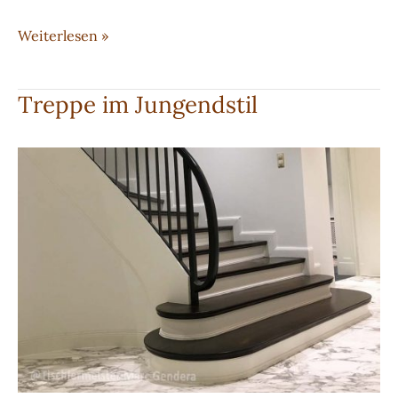
Treppe
Weiterlesen »
aus
Eiche-
Treppe im Jungendstil
Massivholz