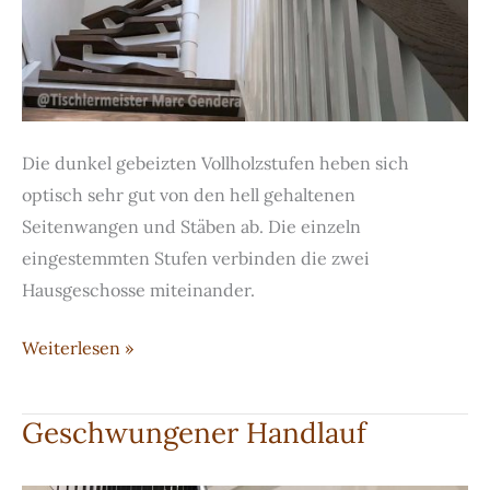
Die dunkel gebeizten Vollholzstufen heben sich
optisch sehr gut von den hell gehaltenen
Seitenwangen und Stäben ab. Die einzeln
eingestemmten Stufen verbinden die zwei
Hausgeschosse miteinander.
Ein
Weiterlesen »
Viertel
gewändelte
Geschwungener Handlauf
Treppe