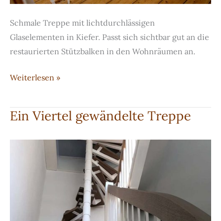
Schmale Treppe mit lichtdurchlässigen
Glaselementen in Kiefer. Passt sich sichtbar gut an die
restaurierten Stützbalken in den Wohnräumen an.
Schmale
Weiterlesen »
Treppe
mit
Ein Viertel gewändelte Treppe
lichtdurchlässigen
Glaselementen
in
Kiefer