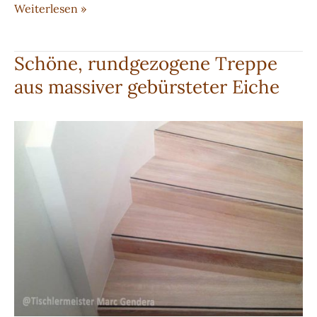
Bolzentreppe
Weiterlesen »
mit
indirektem
Schöne, rundgezogene Treppe
Licht
aus massiver gebürsteter Eiche