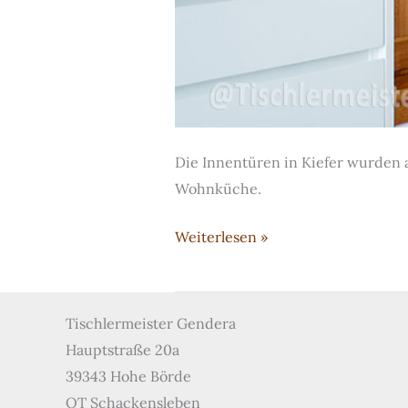
Die Innentüren in Kiefer wurden 
Wohnküche.
Restauration
Weiterlesen »
von
Innentüren
in
Tischlermeister Gendera
Kiefer
Hauptstraße 20a
39343 Hohe Börde
OT Schackensleben