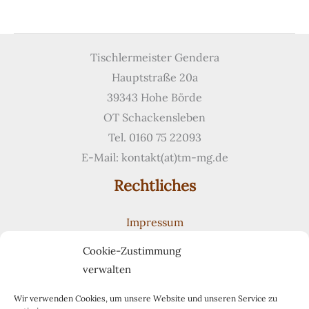
Barraum
aus
einer
Tischlermeister Gendera
Hand
Hauptstraße 20a
39343 Hohe Börde
OT Schackensleben
Tel. 0160 75 22093
E-Mail: kontakt(at)tm-mg.de
Rechtliches
Impressum
Datenschutzerklärung
Cookie-Zustimmung
Cookie-Richtlinie (EU)
verwalten
Suchen
Suchen
Wir verwenden Cookies, um unsere Website und unseren Service zu