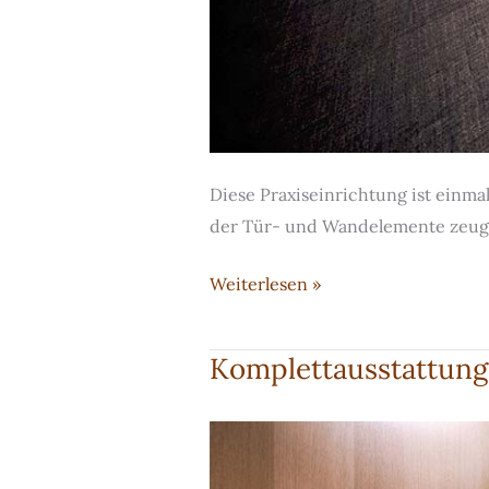
Diese Praxiseinrichtung ist einma
der Tür- und Wandelemente zeuge
Individuell
Weiterlesen »
gestaltete
und
Komplettausstattung 
dabei
perfekt
zugeschnittene
Praxiseinrichtung