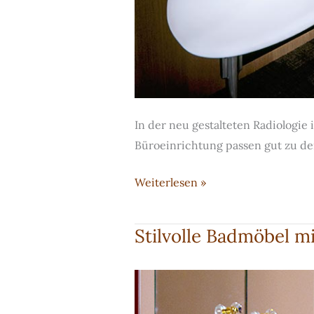
In der neu gestalteten Radiologie
Büroeinrichtung passen gut zu d
Komplettausstattung
Weiterlesen »
einer
Radiologie
Stilvolle Badmöbel 