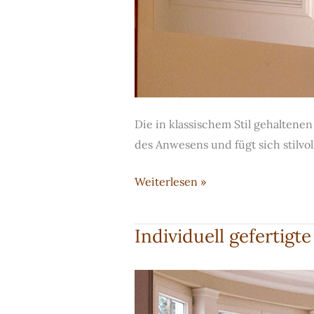
Die in klassischem Stil gehaltene
des Anwesens und fügt sich stilvol
Stilvolle
Weiterlesen »
Badmöbel
mit
Individuell gefertigt
Marmor