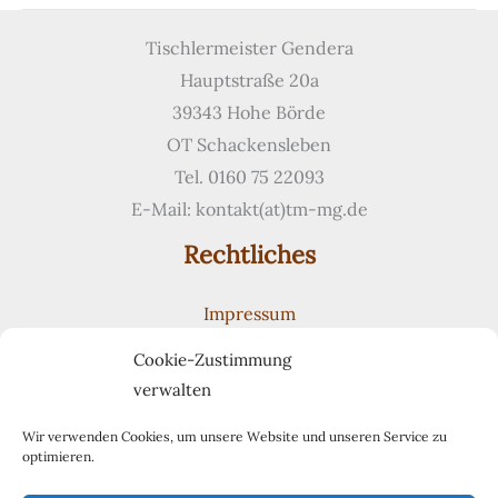
in
gebeizter
Tischlermeister Gendera
Eiche
Hauptstraße 20a
39343 Hohe Börde
OT Schackensleben
Tel. 0160 75 22093
E-Mail: kontakt(at)tm-mg.de
Rechtliches
Impressum
Datenschutzerklärung
Cookie-Zustimmung
Cookie-Richtlinie (EU)
verwalten
Suchen
Suchen
Wir verwenden Cookies, um unsere Website und unseren Service zu
optimieren.
Pinterest