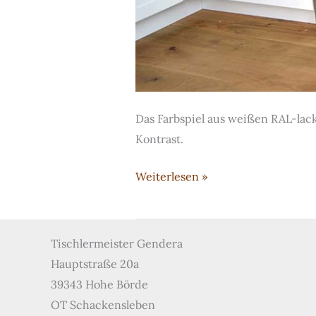
Das Farbspiel aus weißen RAL-lac
Kontrast.
Küche
Weiterlesen »
mit
weiß-
lackierten
Tischlermeister Gendera
Fronten
Hauptstraße 20a
und
39343 Hohe Börde
schwarzer
OT Schackensleben