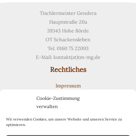
Küche
mit
Tischlermeister Gendera
massiver
Hauptstraße 20a
Arbeitsplatte
39343 Hohe Börde
aus
OT Schackensleben
Eiche
Tel. 0160 75 22093
E-Mail: kontakt(at)tm-mg.de
Rechtliches
Impressum
Datenschutzerklärung
Cookie-Zustimmung
Cookie-Richtlinie (EU)
verwalten
Suchen
Suchen
Wir verwenden Cookies, um unsere Website und unseren Service zu
optimieren.
Pinterest