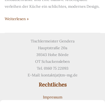
verleihen der Küche ein schlichtes, modernes Design.
RAL-
Weiterlesen »
lackierte
Küche
mit
Tischlermeister Gendera
massiver
Hauptstraße 20a
Arbeitsplatte
39343 Hohe Börde
aus
OT Schackensleben
Eiche
Tel. 0160 75 22093
E-Mail: kontakt(at)tm-mg.de
Rechtliches
Impressum
Datenschutzerklärung