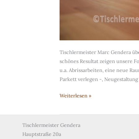
Tischlermeister Marc Gendera üb
schönes Resultat zeigen unsere F
u.a. Abrissarbeiten, eine neue R
Parkett verlegen -, Neugestaltung
Komplettausbau
Weiterlesen »
eines
Einfamilienhauses
–
Tischlermeister Gendera
alles
Hauptstraße 20a