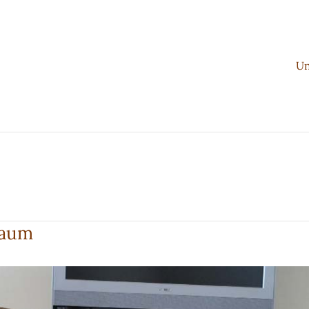
Un
baum