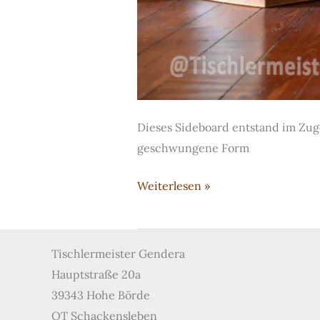
Dieses Sideboard entstand im Zug
geschwungene Form
Sideboard
Weiterlesen »
aus
Nussbaum
Tischlermeister Gendera
Hauptstraße 20a
39343 Hohe Börde
OT Schackensleben