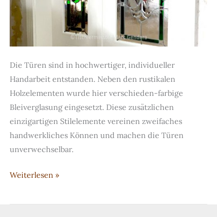
Die Türen sind in hochwertiger, individueller
Handarbeit entstanden. Neben den rustikalen
Holzelementen wurde hier verschieden-farbige
Bleiverglasung eingesetzt. Diese zusätzlichen
einzigartigen Stilelemente vereinen zweifaches
handwerkliches Können und machen die Türen
unverwechselbar.
Handgefertigte
Weiterlesen »
Türen
mit
Bleiverglasung