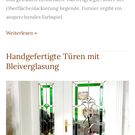
Oberflächenlackierung liegende, Furnier ergibt ein
ansprechendes Farbspiel.
Einbauschrank
Weiterlesen »
aus
Multiplex
Handgefertigte Türen mit
Bleiverglasung