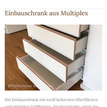
Zimmertür
in
Einbauschrank aus Multiplex
Lärche
Ein Einbauschrank mit weiß lackierten Oberflächen
und gefrästen Griffleisten. Das freigelegte, unter der