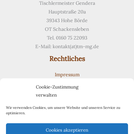
aus
Tischlermeister Gendera
Lärchenholz
Hauptstraße 20a
39343 Hohe Börde
OT Schackensleben
Tel. 0160 75 22093
E-Mail: kontakt(at)tm-mg.de
Rechtliches
Impressum
Datenschutzerklärung
Cookie-Zustimmung
Cookie-Richtlinie (EU)
verwalten
Suchen
Suchen
Wir verwenden Cookies, um unsere Website und unseren Service zu
optimieren.
Pinterest
Cookies akzeptieren