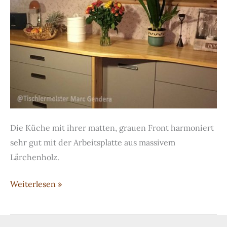
Die Küche mit ihrer matten, grauen Front harmoniert
sehr gut mit der Arbeitsplatte aus massivem
Lärchenholz.
Küche
Weiterlesen »
in
grau