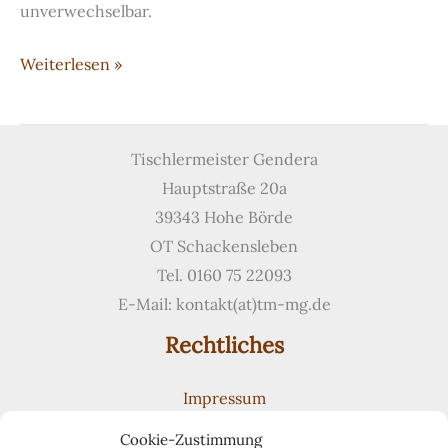
unverwechselbar.
Handgefertigte
Weiterlesen »
Türen
mit
Bleiverglasung
Tischlermeister Gendera
Hauptstraße 20a
39343 Hohe Börde
OT Schackensleben
Tel. 0160 75 22093
E-Mail: kontakt(at)tm-mg.de
Rechtliches
Impressum
Datenschutzerklärung
Cookie-Zustimmung