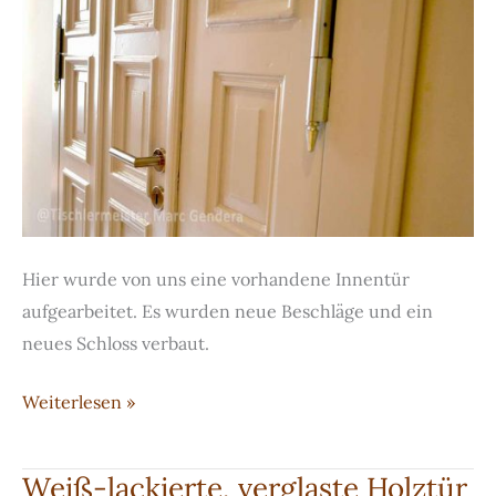
Hier wurde von uns eine vorhandene Innentür
aufgearbeitet. Es wurden neue Beschläge und ein
neues Schloss verbaut.
Weiß-
Weiterlesen »
lackierte
Holztür
Weiß-lackierte, verglaste Holztür