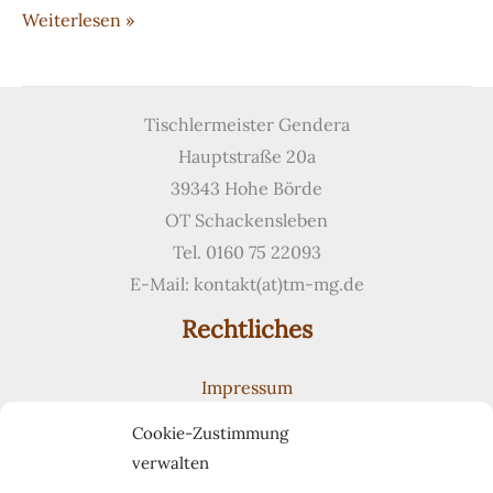
Weiß-
Weiterlesen »
lackierte,
verglaste
Holztür
Tischlermeister Gendera
Hauptstraße 20a
39343 Hohe Börde
OT Schackensleben
Tel. 0160 75 22093
E-Mail: kontakt(at)tm-mg.de
Rechtliches
Impressum
Datenschutzerklärung
Cookie-Zustimmung
Cookie-Richtlinie (EU)
verwalten