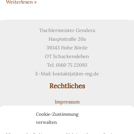
Individuell
Weiterlesen »
gefertigte
Heizungsverkleidung
Tischlermeister Gendera
Hauptstraße 20a
39343 Hohe Börde
OT Schackensleben
Tel. 0160 75 22093
E-Mail: kontakt(at)tm-mg.de
Rechtliches
Impressum
Datenschutzerklärung
Cookie-Zustimmung
Cookie-Richtlinie (EU)
verwalten
Suchen
Suchen