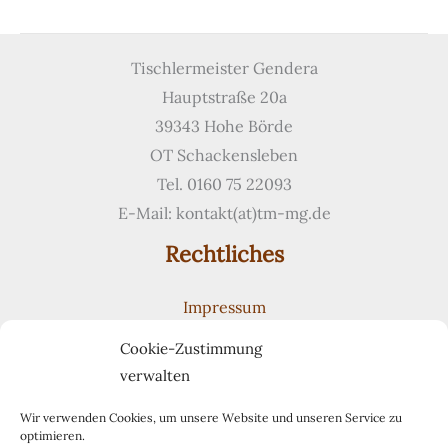
in
Keramik
und
Tischlermeister Gendera
Vollholz
Hauptstraße 20a
39343 Hohe Börde
OT Schackensleben
Tel. 0160 75 22093
E-Mail: kontakt(at)tm-mg.de
Rechtliches
Impressum
Datenschutzerklärung
Cookie-Zustimmung
Cookie-Richtlinie (EU)
verwalten
Suchen
Suchen
Wir verwenden Cookies, um unsere Website und unseren Service zu
optimieren.