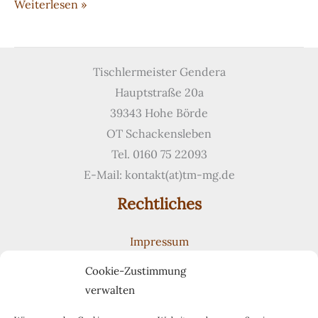
Komplettausstattung
Weiterlesen »
einer
Radiologie
Tischlermeister Gendera
Hauptstraße 20a
39343 Hohe Börde
OT Schackensleben
Tel. 0160 75 22093
E-Mail: kontakt(at)tm-mg.de
Rechtliches
Impressum
Datenschutzerklärung
Cookie-Zustimmung
Cookie-Richtlinie (EU)
verwalten
Suchen
Suchen