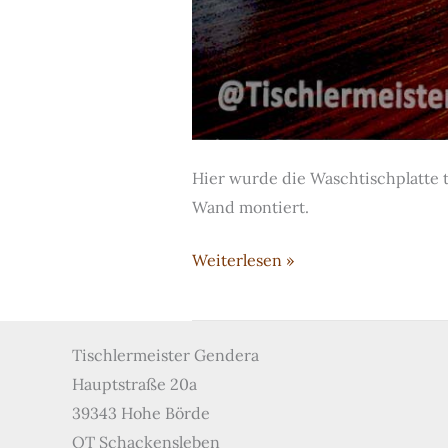
Hier wurde die Waschtischplatte 
Wand montiert.
Waschtisch,
Weiterlesen »
Schränke
und
Spiegelrahmen
Tischlermeister Gendera
aus
Hauptstraße 20a
Makassar-
39343 Hohe Börde
Ebenholz
OT Schackensleben