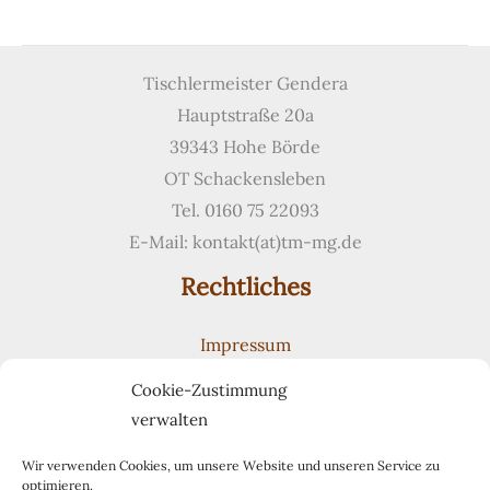
Schränke
und
Spiegelrahmen
Tischlermeister Gendera
aus
Hauptstraße 20a
Makassar-
39343 Hohe Börde
Ebenholz
OT Schackensleben
Tel. 0160 75 22093
E-Mail: kontakt(at)tm-mg.de
Rechtliches
Impressum
Datenschutzerklärung
Cookie-Zustimmung
Cookie-Richtlinie (EU)
verwalten
Suchen
Suchen
Wir verwenden Cookies, um unsere Website und unseren Service zu
optimieren.