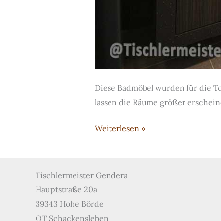
Diese Badmöbel wurden für die Toi
lassen die Räume größer erschein
Badzeile
Weiterlesen »
für
Büros
mit
Tischlermeister Gendera
viel
Hauptstraße 20a
Spiegelfläche
39343 Hohe Börde
und
OT Schackensleben