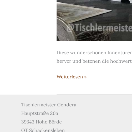
Diese wunderschönen Innentüren 
hervor und betonen die hochwerti
Vergoldete
Weiterlesen »
Stiltüren
Tischlermeister Gendera
Hauptstraße 20a
39343 Hohe Börde
OT Schackensleben