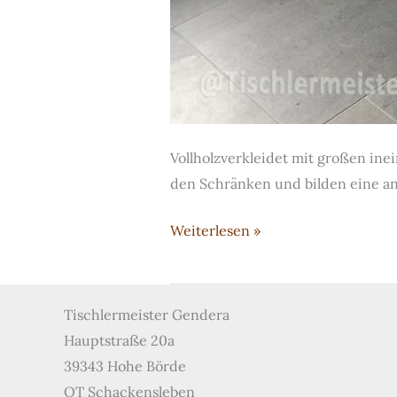
Vollholzverkleidet mit großen in
den Schränken und bilden eine a
Bad
Weiterlesen »
in
Keramik
und
Tischlermeister Gendera
Vollholz
Hauptstraße 20a
39343 Hohe Börde
OT Schackensleben