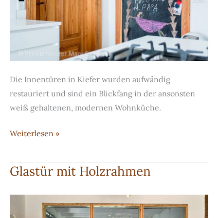
Die Innentüren in Kiefer wurden aufwändig
restauriert und sind ein Blickfang in der ansonsten
weiß gehaltenen, modernen Wohnküche.
Restauration
Weiterlesen »
von
Innentüren
Glastür mit Holzrahmen
in
Kiefer