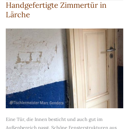
Handgefertigte Zimmertür in
Holztür
Lärche
Eine Tür, die Innen besticht und auch gut im
Außenbereich passt. Schöne Fensterstrukturen aus