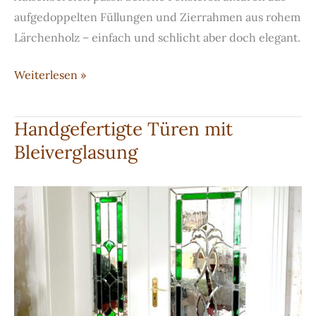
aufgedoppelten Füllungen und Zierrahmen aus rohem
Lärchenholz – einfach und schlicht aber doch elegant.
Handgefertigte
Weiterlesen »
Zimmertür
in
Handgefertigte Türen mit
Lärche
Bleiverglasung