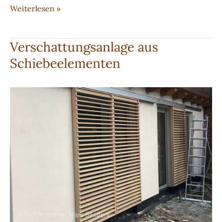
Stumpf-
Weiterlesen »
einschlagende
Innentüren
Verschattungsanlage aus
in
Schiebeelementen
weißer
Farbe