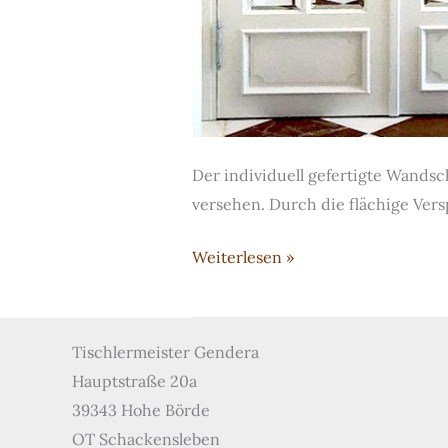
Der individuell gefertigte Wandsch
versehen. Durch die flächige Ver
Wandschrank
Weiterlesen »
mit
Spiegelfront
Tischlermeister Gendera
Hauptstraße 20a
39343 Hohe Börde
OT Schackensleben