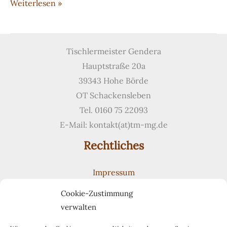
Klassischer
Weiterlesen »
moderner
Kleiderschrank
Tischlermeister Gendera
Hauptstraße 20a
39343 Hohe Börde
OT Schackensleben
Tel. 0160 75 22093
E-Mail: kontakt(at)tm-mg.de
Rechtliches
Impressum
Datenschutzerklärung
Cookie-Zustimmung
Cookie-Richtlinie (EU)
verwalten
Suchen
Suchen