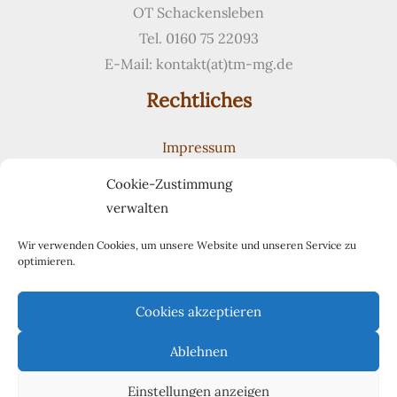
OT Schackensleben
Tel. 0160 75 22093
E-Mail: kontakt(at)tm-mg.de
Rechtliches
Impressum
Datenschutzerklärung
Cookie-Zustimmung
Cookie-Richtlinie (EU)
verwalten
Suchen
Suchen
Wir verwenden Cookies, um unsere Website und unseren Service zu
optimieren.
Pinterest
Cookies akzeptieren
Ablehnen
Copyright 2022 Tischlermeister Marc Gendera
Einstellungen anzeigen