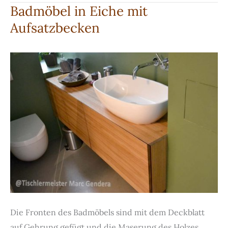
mit
Badmöbel in Eiche mit
Marmor
Aufsatzbecken
Die Fronten des Badmöbels sind mit dem Deckblatt
auf Gehrung gefügt und die Maserung des Holzes