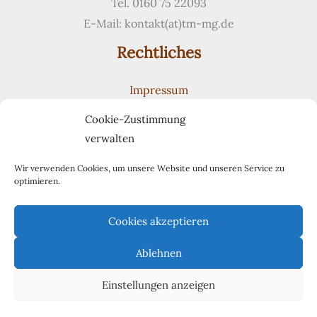
Tel. 0160 75 22093
E-Mail: kontakt(at)tm-mg.de
Rechtliches
Impressum
Datenschutzerklärung
Cookie-Zustimmung
Cookie-Richtlinie (EU)
verwalten
Suchen
Suchen
Wir verwenden Cookies, um unsere Website und unseren Service zu
optimieren.
Pinterest
Cookies akzeptieren
Ablehnen
Copyright 2022 Tischlermeister Marc Gendera
Einstellungen anzeigen