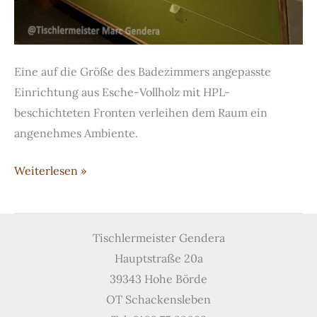
Eine auf die Größe des Badezimmers angepasste
Einrichtung aus Esche-Vollholz mit HPL-
beschichteten Fronten verleihen dem Raum ein
angenehmes Ambiente.
Badmöbel
Weiterlesen »
in
Esche
Tischlermeister Gendera
Hauptstraße 20a
39343 Hohe Börde
OT Schackensleben