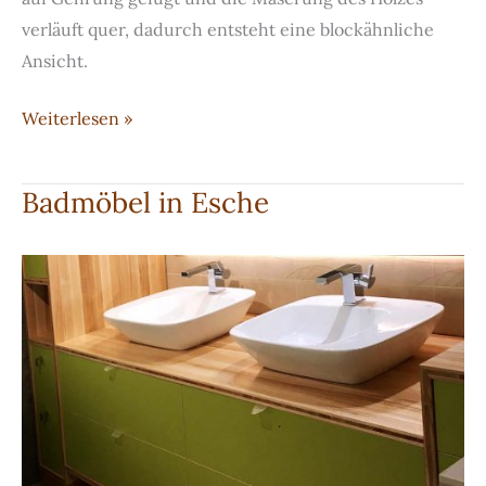
verläuft quer, dadurch entsteht eine blockähnliche
Ansicht.
Badmöbel
Weiterlesen »
in
Eiche
Badmöbel in Esche
mit
Aufsatzbecken