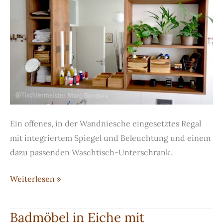
Ein offenes, in der Wandniesche eingesetztes Regal
mit integriertem Spiegel und Beleuchtung und einem
dazu passenden Waschtisch-Unterschrank.
Offenes
Weiterlesen »
Regal
und
Badmöbel in Eiche mit
Waschtisch-