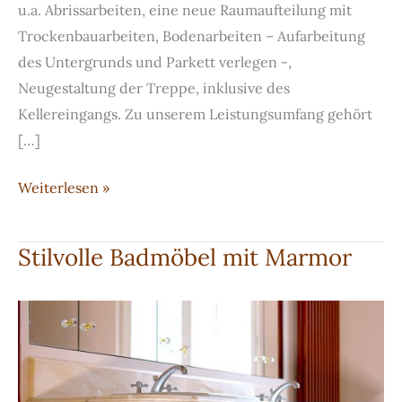
u.a. Abrissarbeiten, eine neue Raumaufteilung mit
Trockenbauarbeiten, Bodenarbeiten – Aufarbeitung
des Untergrunds und Parkett verlegen -,
Neugestaltung der Treppe, inklusive des
Kellereingangs. Zu unserem Leistungsumfang gehört
[…]
Komplettausbau
Weiterlesen »
eines
Einfamilienhauses
Stilvolle Badmöbel mit Marmor
–
alles
aus
einer
Hand