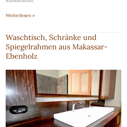
Kombination.
Bad
Weiterlesen »
in
Keramik
Waschtisch, Schränke und
und
Spiegelrahmen aus Makassar-
Vollholz
Ebenholz