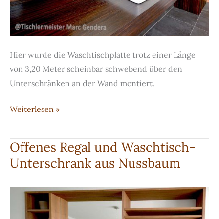
Hier wurde die Waschtischplatte trotz einer Länge
von 3,20 Meter scheinbar schwebend über den
Unterschränken an der Wand montiert.
Waschtisch,
Weiterlesen »
Schränke
und
Offenes Regal und Waschtisch-
Spiegelrahmen
Unterschrank aus Nussbaum
aus
Makassar-
Ebenholz