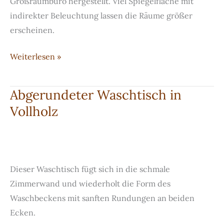
Großraumbüro hergestellt. Viel Spiegelfläche mit
indirekter Beleuchtung lassen die Räume größer
erscheinen.
Badzeile
Weiterlesen »
für
Büros
Abgerundeter Waschtisch in
mit
Vollholz
viel
Spiegelfläche
und
indirekter
Dieser Waschtisch fügt sich in die schmale
Beleuchtung
Zimmerwand und wiederholt die Form des
Waschbeckens mit sanften Rundungen an beiden
Ecken.