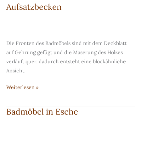
Aufsatzbecken
Unterschrank
aus
Nussbaum
Die Fronten des Badmöbels sind mit dem Deckblatt
auf Gehrung gefügt und die Maserung des Holzes
verläuft quer, dadurch entsteht eine blockähnliche
Ansicht.
Badmöbel
Weiterlesen »
in
Eiche
Badmöbel in Esche
mit
Aufsatzbecken