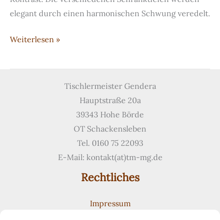
elegant durch einen harmonischen Schwung veredelt.
Garderobe
Weiterlesen »
mit
geschwungener
Front
Tischlermeister Gendera
Hauptstraße 20a
39343 Hohe Börde
OT Schackensleben
Tel. 0160 75 22093
E-Mail: kontakt(at)tm-mg.de
Rechtliches
Impressum
Datenschutzerklärung