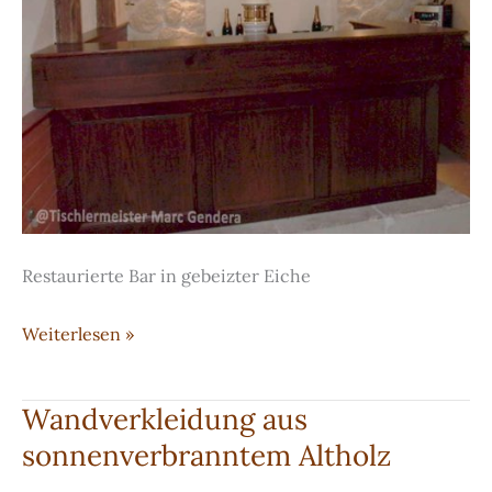
Restaurierte Bar in gebeizter Eiche
Restaurierte
Weiterlesen »
Bar
in
Wandverkleidung aus
gebeizter
sonnenverbranntem Altholz
Eiche