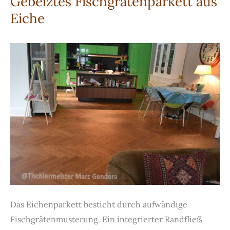
Gebeiztes Fischgrätenparkett aus
Treppe
Eiche
Das Eichenparkett besticht durch aufwändige
Fischgrätenmusterung. Ein integrierter Randfließ