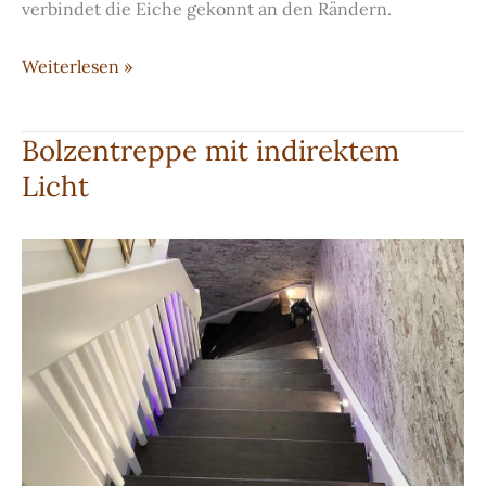
verbindet die Eiche gekonnt an den Rändern.
Gebeiztes
Weiterlesen »
Fischgrätenparkett
aus
Bolzentreppe mit indirektem
Eiche
Licht