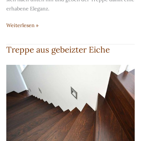
erhabene Eleganz.
Treppe
Weiterlesen »
im
Jungendstil
Treppe aus gebeizter Eiche