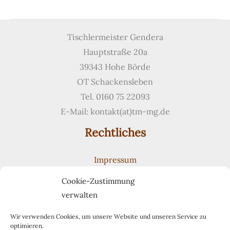
mit
indirektem
Licht
Tischlermeister Gendera
Hauptstraße 20a
39343 Hohe Börde
OT Schackensleben
Tel. 0160 75 22093
E-Mail: kontakt(at)tm-mg.de
Rechtliches
Impressum
Datenschutzerklärung
Cookie-Zustimmung
Cookie-Richtlinie (EU)
verwalten
Suchen
Suchen
Wir verwenden Cookies, um unsere Website und unseren Service zu
optimieren.