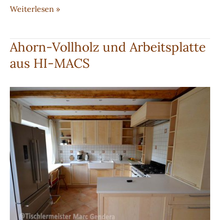
Weiße
Weiterlesen »
Küche
aus
Ahorn-Vollholz und Arbeitsplatte
LG
aus HI-MACS
HI-
MACS