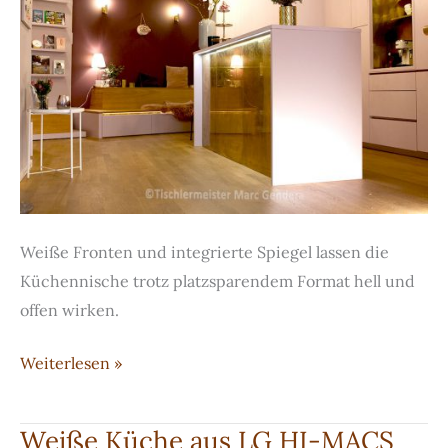
Weiße Fronten und integrierte Spiegel lassen die
Küchennische trotz platzsparendem Format hell und
offen wirken.
Einbauküche
Weiterlesen »
in
modernem
Weiße Küche aus LG HI-MACS