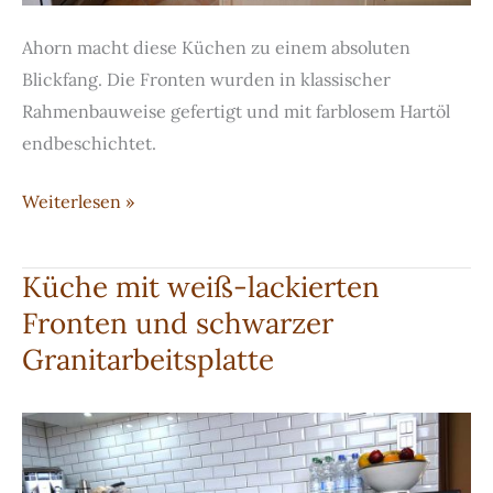
Ahorn macht diese Küchen zu einem absoluten
Blickfang. Die Fronten wurden in klassischer
Rahmenbauweise gefertigt und mit farblosem Hartöl
endbeschichtet.
Ahorn-
Weiterlesen »
Vollholz
und
Küche mit weiß-lackierten
Arbeitsplatte
Fronten und schwarzer
aus
Granitarbeitsplatte
HI-
MACS