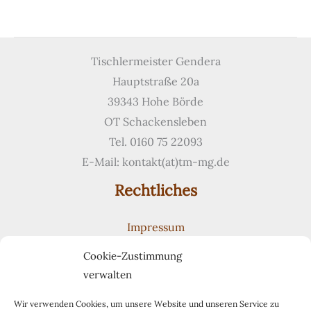
lackierte
Küche
mit
Tischlermeister Gendera
dunkler
Hauptstraße 20a
Arbeitsplatte
39343 Hohe Börde
OT Schackensleben
Tel. 0160 75 22093
E-Mail: kontakt(at)tm-mg.de
Rechtliches
Impressum
Datenschutzerklärung
Cookie-Zustimmung
Cookie-Richtlinie (EU)
verwalten
Suchen
Suchen
Wir verwenden Cookies, um unsere Website und unseren Service zu