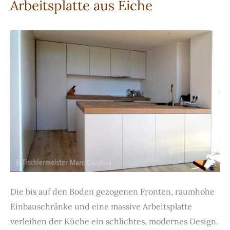
Arbeitsplatte aus Eiche
Fronten
und
schwarzer
Granitarbeitsplatte
Die bis auf den Boden gezogenen Fronten, raumhohe
Einbauschränke und eine massive Arbeitsplatte
verleihen der Küche ein schlichtes, modernes Design.