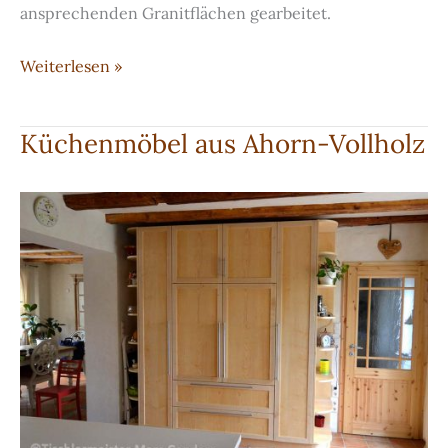
ansprechenden Granitflächen gearbeitet.
Weiß-
Weiterlesen »
lackierte
Küche
Küchenmöbel aus Ahorn-Vollholz
mit
Arbeitsplatte
aus
Granit