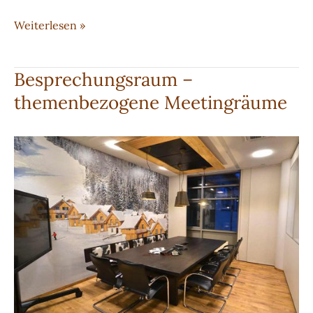
RAL-
Weiterlesen »
lackierte
Küche
Besprechungsraum –
mit
themenbezogene Meetingräume
massiver
Arbeitsplatte
aus
Eiche