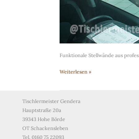
Funktionale Stellwände aus profe
Raumteiler
Weiterlesen »
und
Stellwände
für
Tischlermeister Gendera
Autohäuser
Hauptstraße 20a
39343 Hohe Börde
OT Schackensleben
Tel. 0160 75 22093