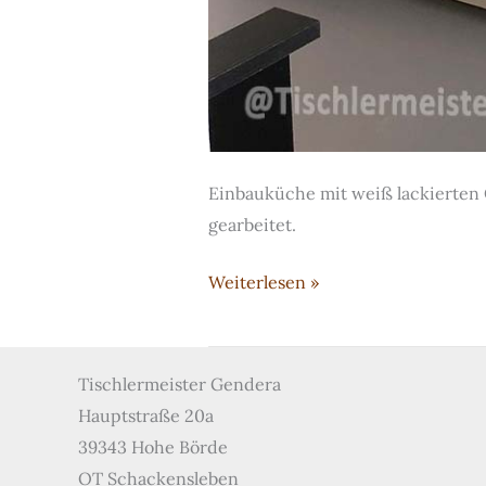
Einbauküche mit weiß lackierten 
gearbeitet.
Weiß-
Weiterlesen »
lackierte
Küche
mit
Tischlermeister Gendera
Arbeitsplatte
Hauptstraße 20a
aus
39343 Hohe Börde
Granit
OT Schackensleben