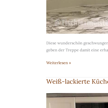
Diese wunderschön geschwungene 
geben der Treppe damit eine erha
Treppe
Weiterlesen »
im
Jungendstil
Weiß-lackierte Küche