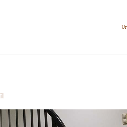
Un
il