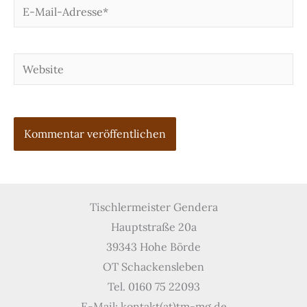
E-
Mail-
Adresse*
Website
Tischlermeister Gendera
Hauptstraße 20a
39343 Hohe Börde
OT Schackensleben
Tel. 0160 75 22093
E-Mail: kontakt(at)tm-mg.de