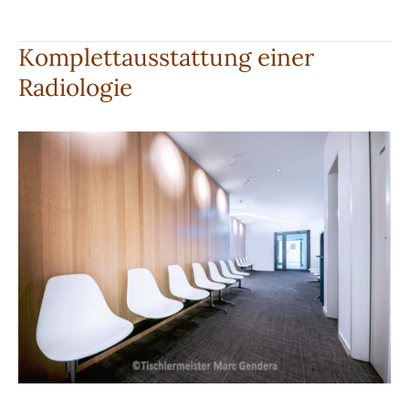
offene
Treppe
Komplettausstattung einer
aus
Radiologie
massivem
Eschenholz