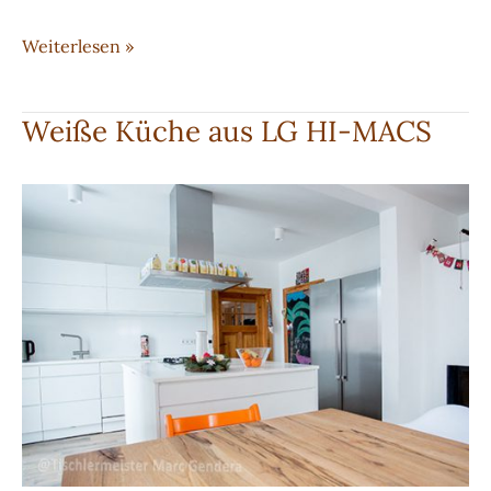
Weiß-
Weiterlesen »
lackierte
Holztür
Weiße Küche aus LG HI-MACS