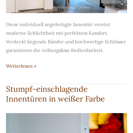
Diese individuell angefertigte Innentür vereint
moderne Schlichtheit mit perfektem Komfort.
Verdeckt liegende Bänder und hochwertige Schlösser
garantieren die reibungslose Bedienbarkeit.
Stumpf-
Weiterlesen »
einschlagende
Innentüren
Stumpf-einschlagende
Innentüren in weißer Farbe