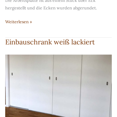
Die Arbeitsplatte ist aus einem Stück über Eck
hergestellt und die Ecken wurden abgerundet.
Schreibtisch
Weiterlesen »
in
weißer
Einbauschrank weiß lackiert
Lackierung