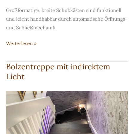
Großformatige, breite Schubkästen sind funktionell
und leicht handhabbar durch automatische Öffnungs-
und Schließmechanik.
Weiße
Weiterlesen »
Küche
aus
Bolzentreppe mit indirektem
LG
Licht
HI-
MACS