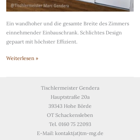
Ein wandhoher und die gesamte Breite des Zimmers
einnehmender Einbauschrank. Schlichtes Design
gepaart mit höchster Effizient.
Einbauschrank
Weiterlesen »
weiß
lackiert
Tischlermeister Gendera
Hauptstraße 20a
39343 Hohe Börde
OT Schackensleben
Tel. 0160 75 22093
E-Mail: kontakt(at)tm-mg.de