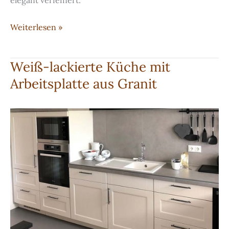
elegant verfeinert.
Klassischer
Weiterlesen »
Schrank
als
Weiß-lackierte Küche mit
individuelles
Arbeitsplatte aus Granit
Einzelstück