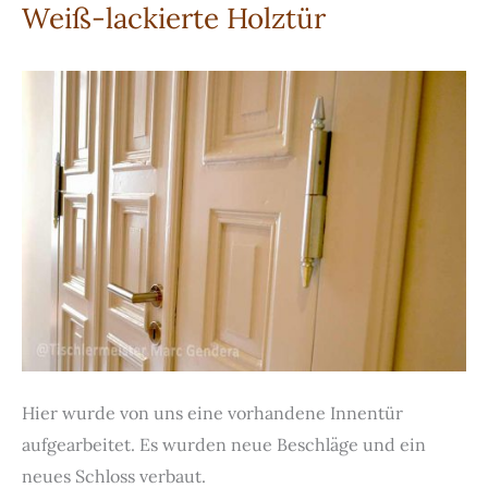
Weiß-lackierte Holztür
in
weißer
Farbe
Hier wurde von uns eine vorhandene Innentür
aufgearbeitet. Es wurden neue Beschläge und ein
neues Schloss verbaut.