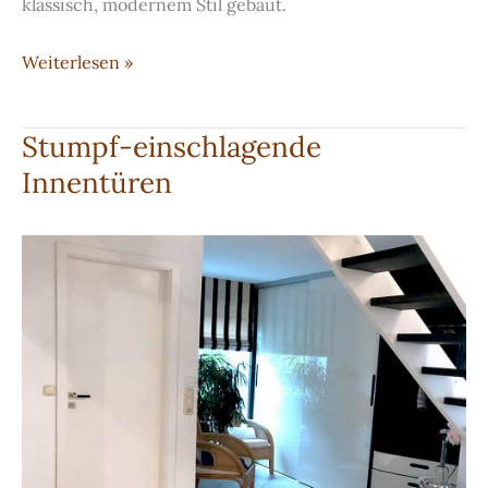
klassisch, modernem Stil gebaut.
Klassisches
Weiterlesen »
weißes
Bücherregal
Stumpf-einschlagende
Innentüren