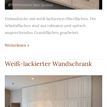
Einbauküche mit weiß lackierten Oberflächen. Die
Arbeitsflächen sind aus robusten und optisch
ansprechenden Granitflächen gearbeitet.
Weiß-
Weiterlesen »
lackierte
Küche
Weiß-lackierter Wandschrank
mit
Arbeitsplatte
aus
Granit